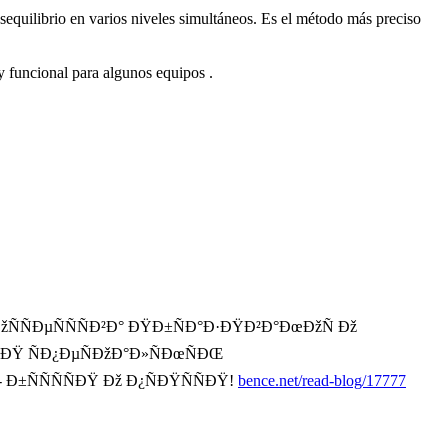
equilibrio en varios niveles simultáneos. Es el método más preciso
 y funcional para algunos equipos .
ÑÐµÑÑÑÐ²Ð° ÐŸÐ±ÑÐ°Ð·ÐŸÐ²Ð°ÐœÐžÑ Ðž
ÐŸ ÑÐ¿ÐµÑÐžÐ°Ð»ÑÐœÑÐŒ
±ÑÑÑÑÐŸ Ðž Ð¿ÑÐŸÑÑÐŸ!
bence.net/read-blog/17777