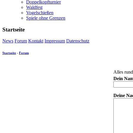
Doppelkopfturnier
Waldfest
Vogelschießen
Spiele ohne Grenzen
Startseite
News
Forum
Kontakt
Impressum
Datenschutz
Startseite
-
Forum
Alles rund
Dein Nam
Deine Nac