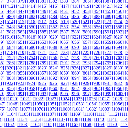
77]
[378]
[379]
[380]
[381]
[382]
[383]
[384]
[385]
[386]
[387]
[388]
[
11]
[412]
[413]
[414]
[415]
[416]
[417]
[418]
[419]
[420]
[421]
[422]
[
45]
[446]
[447]
[448]
[449]
[450]
[451]
[452]
[453]
[454]
[455]
[456]
[
79]
[480]
[481]
[482]
[483]
[484]
[485]
[486]
[487]
[488]
[489]
[490]
[
13]
[514]
[515]
[516]
[517]
[518]
[519]
[520]
[521]
[522]
[523]
[524]
[
47]
[548]
[549]
[550]
[551]
[552]
[553]
[554]
[555]
[556]
[557]
[558]
[
81]
[582]
[583]
[584]
[585]
[586]
[587]
[588]
[589]
[590]
[591]
[592]
[
15]
[616]
[617]
[618]
[619]
[620]
[621]
[622]
[623]
[624]
[625]
[626]
[
49]
[650]
[651]
[652]
[653]
[654]
[655]
[656]
[657]
[658]
[659]
[660]
[
83]
[684]
[685]
[686]
[687]
[688]
[689]
[690]
[691]
[692]
[693]
[694]
[
17]
[718]
[719]
[720]
[721]
[722]
[723]
[724]
[725]
[726]
[727]
[728]
[
51]
[752]
[753]
[754]
[755]
[756]
[757]
[758]
[759]
[760]
[761]
[762]
[
85]
[786]
[787]
[788]
[789]
[790]
[791]
[792]
[793]
[794]
[795]
[796]
[
19]
[820]
[821]
[822]
[823]
[824]
[825]
[826]
[827]
[828]
[829]
[830]
[
53]
[854]
[855]
[856]
[857]
[858]
[859]
[860]
[861]
[862]
[863]
[864]
[
87]
[888]
[889]
[890]
[891]
[892]
[893]
[894]
[895]
[896]
[897]
[898]
[
21]
[922]
[923]
[924]
[925]
[926]
[927]
[928]
[929]
[930]
[931]
[932]
[
55]
[956]
[957]
[958]
[959]
[960]
[961]
[962]
[963]
[964]
[965]
[966]
[
89]
[990]
[991]
[992]
[993]
[994]
[995]
[996]
[997]
[998]
[999]
[1000]
19]
[1020]
[1021]
[1022]
[1023]
[1024]
[1025]
[1026]
[1027]
[1028]
[
47]
[1048]
[1049]
[1050]
[1051]
[1052]
[1053]
[1054]
[1055]
[1056]
[
75]
[1076]
[1077]
[1078]
[1079]
[1080]
[1081]
[1082]
[1083]
[1084]
[
03]
[1104]
[1105]
[1106]
[1107]
[1108]
[1109]
[1110]
[1111]
[1112]
[111
2]
[1133]
[1134]
[1135]
[1136]
[1137]
[1138]
[1139]
[1140]
[1141]
[114
1]
[1162]
[1163]
[1164]
[1165]
[1166]
[1167]
[1168]
[1169]
[1170]
[117