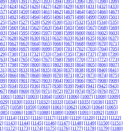
389]
[390]
[391]
[392]
[393]
[394]
[395]
[396]
[397]
[398]
[399]
423]
[424]
[425]
[426]
[427]
[428]
[429]
[430]
[431]
[432]
[433]
457]
[458]
[459]
[460]
[461]
[462]
[463]
[464]
[465]
[466]
[467]
491]
[492]
[493]
[494]
[495]
[496]
[497]
[498]
[499]
[500]
[501]
525]
[526]
[527]
[528]
[529]
[530]
[531]
[532]
[533]
[534]
[535]
559]
[560]
[561]
[562]
[563]
[564]
[565]
[566]
[567]
[568]
[569]
593]
[594]
[595]
[596]
[597]
[598]
[599]
[600]
[601]
[602]
[603]
627]
[628]
[629]
[630]
[631]
[632]
[633]
[634]
[635]
[636]
[637]
661]
[662]
[663]
[664]
[665]
[666]
[667]
[668]
[669]
[670]
[671]
695]
[696]
[697]
[698]
[699]
[700]
[701]
[702]
[703]
[704]
[705]
729]
[730]
[731]
[732]
[733]
[734]
[735]
[736]
[737]
[738]
[739]
763]
[764]
[765]
[766]
[767]
[768]
[769]
[770]
[771]
[772]
[773]
797]
[798]
[799]
[800]
[801]
[802]
[803]
[804]
[805]
[806]
[807]
831]
[832]
[833]
[834]
[835]
[836]
[837]
[838]
[839]
[840]
[841]
865]
[866]
[867]
[868]
[869]
[870]
[871]
[872]
[873]
[874]
[875]
899]
[900]
[901]
[902]
[903]
[904]
[905]
[906]
[907]
[908]
[909]
933]
[934]
[935]
[936]
[937]
[938]
[939]
[940]
[941]
[942]
[943]
967]
[968]
[969]
[970]
[971]
[972]
[973]
[974]
[975]
[976]
[977]
[1001]
[1002]
[1003]
[1004]
[1005]
[1006]
[1007]
[1008]
[1009]
1029]
[1030]
[1031]
[1032]
[1033]
[1034]
[1035]
[1036]
[1037]
1057]
[1058]
[1059]
[1060]
[1061]
[1062]
[1063]
[1064]
[1065]
1085]
[1086]
[1087]
[1088]
[1089]
[1090]
[1091]
[1092]
[1093]
3]
[1114]
[1115]
[1116]
[1117]
[1118]
[1119]
[1120]
[1121]
[1122]
2]
[1143]
[1144]
[1145]
[1146]
[1147]
[1148]
[1149]
[1150]
[1151]
1]
[1172]
[1173]
[1174]
[1175]
[1176]
[1177]
[1178]
[1179]
[1180]