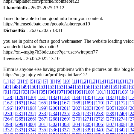
https://aiplanet.com/profile/robinzebra23
Lhanebioth
- 26.05.2025 13:12
I used to be able to find good info from your content.
https://intensedebate.com/people/sphereport19
DichaelBix
- 26.05.2025 13:11
you are in point of fact a good webmaster. The website loading velocit
wonderful task in this matter!
https://xn--mgbg7b3bdcu.net/?qa=user/wireport77
Lewiszek
- 26.05.2025 13:10
Hmm is anyone else having problems with the pictures on this blog loa
https://ucgp.jujuy.edu.ar/profile/paintflare12/
[1]
[2]
[3]
[4]
[5]
[6]
[7]
[8]
[9]
[10]
[11]
[12]
[13]
[14]
[15]
[16]
[17]
[47]
[48]
[49]
[50]
[51]
[52]
[53]
[54]
[55]
[56]
[57]
[58]
[59]
[60]
[6
[91]
[92]
[93]
[94]
[95]
[96]
[97]
[98]
[99]
[100]
[101]
[102]
[103]
[1
[128]
[129]
[130]
[131]
[132]
[133]
[134]
[135]
[136]
[137]
[138]
[1
[162]
[163]
[164]
[165]
[166]
[167]
[168]
[169]
[170]
[171]
[172]
[1
[196]
[197]
[198]
[199]
[200]
[201]
[202]
[203]
[204]
[205]
[206]
[2
[230]
[231]
[232]
[233]
[234]
[235]
[236]
[237]
[238]
[239]
[240]
[2
[264]
[265]
[266]
[267]
[268]
[269]
[270]
[271]
[272]
[273]
[274]
[2
[298]
[299]
[300]
[301]
[302]
[303]
[304]
[305]
[306]
[307]
[308]
[3
[332]
[333]
[334]
[335]
[336]
[337]
[338]
[339]
[340]
[341]
[342]
[3