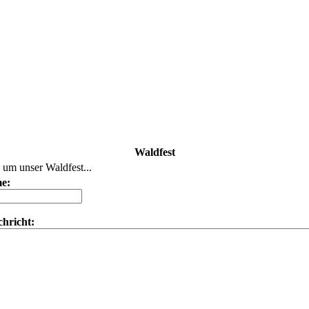
Waldfest
 um unser Waldfest...
e:
hricht: