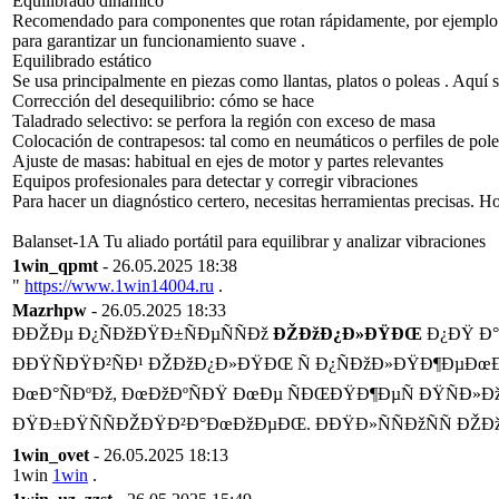
Equilibrado dinámico
Recomendado para componentes que rotan rápidamente, por ejemplo rot
para garantizar un funcionamiento suave .
Equilibrado estático
Se usa principalmente en piezas como llantas, platos o poleas . Aquí s
Corrección del desequilibrio: cómo se hace
Taladrado selectivo: se perfora la región con exceso de masa
Colocación de contrapesos: tal como en neumáticos o perfiles de pol
Ajuste de masas: habitual en ejes de motor y partes relevantes
Equipos profesionales para detectar y corregir vibraciones
Para hacer un diagnóstico certero, necesitas herramientas precisas. H
Balanset-1A Tu aliado portátil para equilibrar y analizar vibraciones
1win_qpmt
- 26.05.2025 18:38
"
https://www.1win14004.ru
.
Mazrhpw
- 26.05.2025 18:33
ÐÐŽÐµ Ð¿ÑÐžÐŸÐ±ÑÐµÑÑÐž
ÐŽÐžÐ¿Ð»ÐŸÐŒ
Ð¿ÐŸ Ð°
ÐÐŸÑÐŸÐ²ÑÐ¹ ÐŽÐžÐ¿Ð»ÐŸÐŒ Ñ Ð¿ÑÐžÐ»ÐŸÐ¶ÐµÐœÐž
ÐœÐ°ÑÐºÐž, ÐœÐžÐºÑÐŸ ÐœÐµ ÑÐŒÐŸÐ¶ÐµÑ ÐŸÑÐ»ÐžÑ
ÐŸÐ±ÐŸÑÑÐŽÐŸÐ²Ð°ÐœÐžÐµÐŒ. ÐÐŸÐ»ÑÑÐžÑÑ ÐŽÐž
1win_ovet
- 26.05.2025 18:13
1win
1win
.