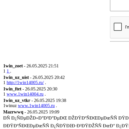
1win_zoet
- 26.05.2025 21:51
1
1
.
1win_uz_uist
- 26.05.2025 20:42
1
http://1win14005.ru/
.
1win_ftet
- 26.05.2025 20:30
1
www.1win14004.ru
.
1win_uz_vtkr
- 26.05.2025 19:38
1winuz
www.1win14005.ru
.
Mazrwwq
- 26.05.2025 19:09
ÐÑ Ð¿ÑÐµÐŽÐ»Ð°Ð³Ð°ÐµÐŒ ÐŽÐŸÐºÑÐŒÐµÐœÑÑ ÐŸÐ± 
ÐÐŸÐºÑÐŒÐµÐœÑÑ Ð¿ÑÐŸÐžÐ·Ð²ÐŸÐŽÑÑ ÐœÐ° Ð¿ÐŸ