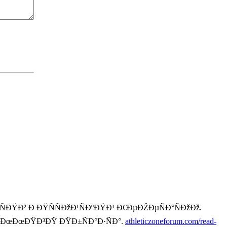
ÐŸÐ² Ð ÐŸÑÑÐžÐ¹ÑÐºÐŸÐ¹ Ð€ÐµÐŽÐµÑÐ°ÑÐžÐž.
ÐµÐœÐœÐŸÐ³ÐŸ ÐŸÐ±ÑÐ°Ð·ÑÐ°.
athleticzoneforum.com/read-