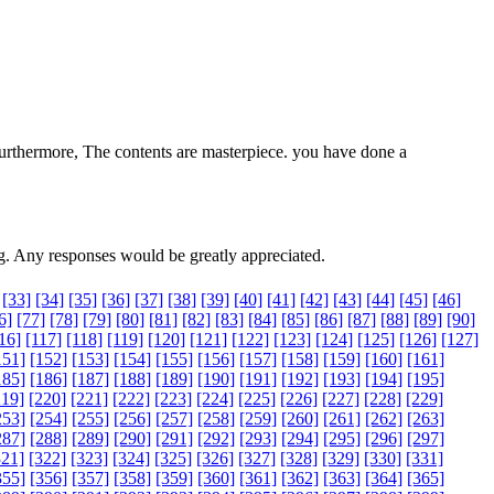
. Furthermore, The contents are masterpiece. you have done a
log. Any responses would be greatly appreciated.
[33]
[34]
[35]
[36]
[37]
[38]
[39]
[40]
[41]
[42]
[43]
[44]
[45]
[46]
6]
[77]
[78]
[79]
[80]
[81]
[82]
[83]
[84]
[85]
[86]
[87]
[88]
[89]
[90]
16]
[117]
[118]
[119]
[120]
[121]
[122]
[123]
[124]
[125]
[126]
[127]
151]
[152]
[153]
[154]
[155]
[156]
[157]
[158]
[159]
[160]
[161]
185]
[186]
[187]
[188]
[189]
[190]
[191]
[192]
[193]
[194]
[195]
219]
[220]
[221]
[222]
[223]
[224]
[225]
[226]
[227]
[228]
[229]
253]
[254]
[255]
[256]
[257]
[258]
[259]
[260]
[261]
[262]
[263]
287]
[288]
[289]
[290]
[291]
[292]
[293]
[294]
[295]
[296]
[297]
321]
[322]
[323]
[324]
[325]
[326]
[327]
[328]
[329]
[330]
[331]
355]
[356]
[357]
[358]
[359]
[360]
[361]
[362]
[363]
[364]
[365]