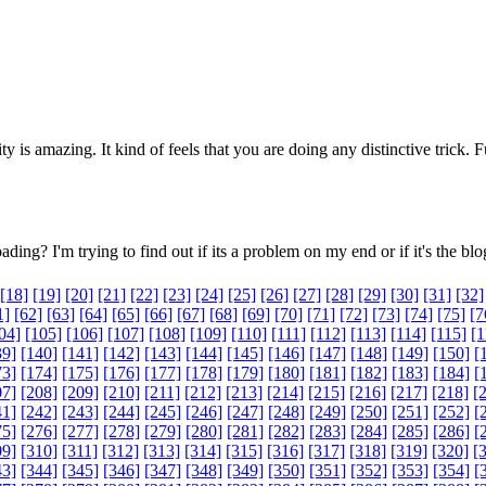
y is amazing. It kind of feels that you are doing any distinctive trick
ding? I'm trying to find out if its a problem on my end or if it's the b
[18]
[19]
[20]
[21]
[22]
[23]
[24]
[25]
[26]
[27]
[28]
[29]
[30]
[31]
[32]
1]
[62]
[63]
[64]
[65]
[66]
[67]
[68]
[69]
[70]
[71]
[72]
[73]
[74]
[75]
[7
04]
[105]
[106]
[107]
[108]
[109]
[110]
[111]
[112]
[113]
[114]
[115]
[1
39]
[140]
[141]
[142]
[143]
[144]
[145]
[146]
[147]
[148]
[149]
[150]
[
73]
[174]
[175]
[176]
[177]
[178]
[179]
[180]
[181]
[182]
[183]
[184]
[
07]
[208]
[209]
[210]
[211]
[212]
[213]
[214]
[215]
[216]
[217]
[218]
[
41]
[242]
[243]
[244]
[245]
[246]
[247]
[248]
[249]
[250]
[251]
[252]
[
75]
[276]
[277]
[278]
[279]
[280]
[281]
[282]
[283]
[284]
[285]
[286]
[
09]
[310]
[311]
[312]
[313]
[314]
[315]
[316]
[317]
[318]
[319]
[320]
[
43]
[344]
[345]
[346]
[347]
[348]
[349]
[350]
[351]
[352]
[353]
[354]
[