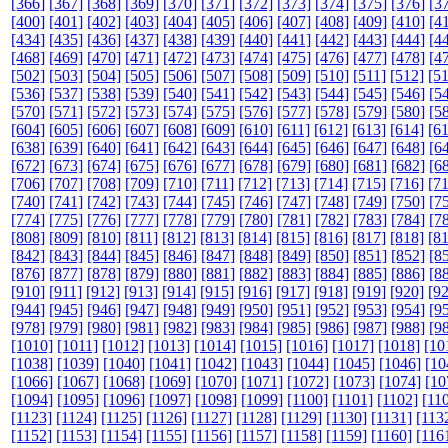
[366]
[367]
[368]
[369]
[370]
[371]
[372]
[373]
[374]
[375]
[376]
[3
[400]
[401]
[402]
[403]
[404]
[405]
[406]
[407]
[408]
[409]
[410]
[4
[434]
[435]
[436]
[437]
[438]
[439]
[440]
[441]
[442]
[443]
[444]
[4
[468]
[469]
[470]
[471]
[472]
[473]
[474]
[475]
[476]
[477]
[478]
[4
[502]
[503]
[504]
[505]
[506]
[507]
[508]
[509]
[510]
[511]
[512]
[5
[536]
[537]
[538]
[539]
[540]
[541]
[542]
[543]
[544]
[545]
[546]
[5
[570]
[571]
[572]
[573]
[574]
[575]
[576]
[577]
[578]
[579]
[580]
[5
[604]
[605]
[606]
[607]
[608]
[609]
[610]
[611]
[612]
[613]
[614]
[6
[638]
[639]
[640]
[641]
[642]
[643]
[644]
[645]
[646]
[647]
[648]
[6
[672]
[673]
[674]
[675]
[676]
[677]
[678]
[679]
[680]
[681]
[682]
[6
[706]
[707]
[708]
[709]
[710]
[711]
[712]
[713]
[714]
[715]
[716]
[7
[740]
[741]
[742]
[743]
[744]
[745]
[746]
[747]
[748]
[749]
[750]
[7
[774]
[775]
[776]
[777]
[778]
[779]
[780]
[781]
[782]
[783]
[784]
[7
[808]
[809]
[810]
[811]
[812]
[813]
[814]
[815]
[816]
[817]
[818]
[8
[842]
[843]
[844]
[845]
[846]
[847]
[848]
[849]
[850]
[851]
[852]
[8
[876]
[877]
[878]
[879]
[880]
[881]
[882]
[883]
[884]
[885]
[886]
[8
[910]
[911]
[912]
[913]
[914]
[915]
[916]
[917]
[918]
[919]
[920]
[9
[944]
[945]
[946]
[947]
[948]
[949]
[950]
[951]
[952]
[953]
[954]
[9
[978]
[979]
[980]
[981]
[982]
[983]
[984]
[985]
[986]
[987]
[988]
[9
[1010]
[1011]
[1012]
[1013]
[1014]
[1015]
[1016]
[1017]
[1018]
[10
[1038]
[1039]
[1040]
[1041]
[1042]
[1043]
[1044]
[1045]
[1046]
[10
[1066]
[1067]
[1068]
[1069]
[1070]
[1071]
[1072]
[1073]
[1074]
[10
[1094]
[1095]
[1096]
[1097]
[1098]
[1099]
[1100]
[1101]
[1102]
[11
[1123]
[1124]
[1125]
[1126]
[1127]
[1128]
[1129]
[1130]
[1131]
[113
[1152]
[1153]
[1154]
[1155]
[1156]
[1157]
[1158]
[1159]
[1160]
[116