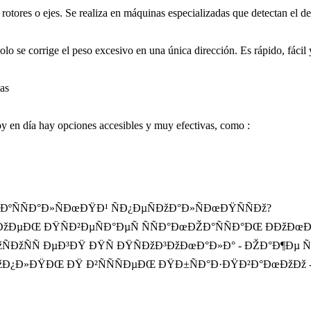
ores o ejes. Se realiza en máquinas especializadas que detectan el des
olo se corrige el peso excesivo en una única dirección. Es rápido, fácil
eas
oy en día hay opciones accesibles y muy efectivas, como :
ÐºÑÑÐ°Ð»ÑÐœÐŸÐ¹ ÑÐ¿ÐµÑÐžÐ°Ð»ÑÐœÐŸÑÑÐž?
ÐµÐŒ ÐŸÑÐ²ÐµÑÐ°ÐµÑ ÑÑÐ°ÐœÐŽÐ°ÑÑÐ°ÐŒ ÐÐžÐœÐžÑ
ÐžÑÑ ÐµÐ³ÐŸ ÐŸÑ ÐŸÑÐžÐ³ÐžÐœÐ°Ð»Ð° - ÐŽÐ°Ð¶Ðµ Ñ
Ð¿Ð»ÐŸÐŒ ÐŸ Ð²ÑÑÑÐµÐŒ ÐŸÐ±ÑÐ°Ð·ÐŸÐ²Ð°ÐœÐžÐž - Ð