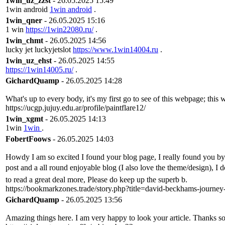
1win_uz_zzst
- 26.05.2025 15:49
1win android
1win android
.
1win_qner
- 26.05.2025 15:16
1 win
https://1win22080.ru/
.
1win_chmt
- 26.05.2025 14:56
lucky jet luckyjetslot
https://www.1win14004.ru
.
1win_uz_ehst
- 26.05.2025 14:55
https://1win14005.ru/
.
GichardQuamp
- 26.05.2025 14:28
What's up to every body, it's my first go to see of this webpage; this w
https://ucgp.jujuy.edu.ar/profile/paintflare12/
1win_xgmt
- 26.05.2025 14:13
1win
1win
.
FobertFoows
- 26.05.2025 14:03
Howdy I am so excited I found your blog page, I really found you by
post and a all round enjoyable blog (I also love the theme/design), I 
to read a great deal more, Please do keep up the superb b.
https://bookmarkzones.trade/story.php?title=david-beckhams-journey
GichardQuamp
- 26.05.2025 13:56
Amazing things here. I am very happy to look your article. Thanks s