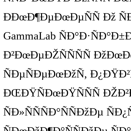
ÐÐœÐ¶ÐµÐœÐµÑÑ Ðž Ñ
GammaLab ÑÐ°Ð·ÑÐ°Ð±Ð°
Ð²ÐœÐµÐŽÑÑÑÑ ÐžÐ
ÑÐµÑÐµÐœÐžÑ, Ð¿ÐŸÐ²Ñ
ÐŒÐŸÑÐœÐŸÑÑÑ ÐŽÐ²Ð
ÑÐ»ÑÑÑÐ°ÑÑÐžÐµ ÑÐ
ÑÐœÐžÐ¶Ð°ÑÑÐžÐµ ÑÐ