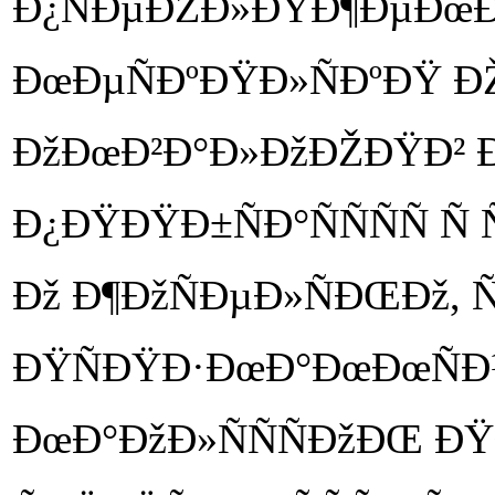
Ð¿ÑÐµÐŽÐ»ÐŸÐ¶ÐµÐœÐžÑ
ÐœÐµÑÐºÐŸÐ»ÑÐºÐŸ 
ÐžÐœÐ²Ð°Ð»ÐžÐŽÐŸÐ² Ð
Ð¿ÐŸÐŸÐ±ÑÐ°ÑÑÑÑ Ñ
Ðž Ð¶ÐžÑÐµÐ»ÑÐŒÐž, Ñ
ÐŸÑÐŸÐ·ÐœÐ°ÐœÐœÑÐ¹ 
ÐœÐ°ÐžÐ»ÑÑÑÐžÐŒ Ð