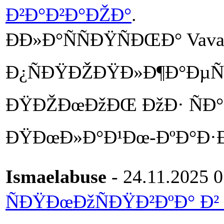
Ð²Ð°Ð²Ð°ÐŽÐ°
.
ÐÐ»Ð°ÑÑÐŸÑÐŒÐ° Vav
Ð¿ÑÐŸÐŽÐŸÐ»Ð¶Ð°ÐµÑ Ð
ÐŸÐŽÐœÐžÐŒ ÐžÐ· ÑÐ°Ð
ÐŸÐœÐ»Ð°Ð¹Ðœ-ÐºÐ°Ð·Ð
Ismaelabuse
- 24.11.2025 0
ÑÐŸÐœÐžÑÐŸÐ²ÐºÐ° Ð²