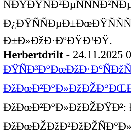
ÑÐŸÐŸÑÐ²ÐµÑÑÑÐ²ÑÐµ
Ð¿ÐŸÑÑÐµÐ±ÐœÐŸÑÑÑ
Ð±Ð»ÐžÐ·ÐºÐŸÐ³ÐŸ.
Herbertdrilt
- 24.11.2025 
ÐŸÑÐ³Ð°ÐœÐžÐ·Ð°ÑÐžÑ
ÐžÐœÐ²Ð°Ð»ÐžÐŽÐ°ÐŒ
ÐžÐœÐ²Ð°Ð»ÐžÐŽÐŸÐ²: 
ÐžÐœÐŽÐžÐ²ÐžÐŽÑÐ°Ð»