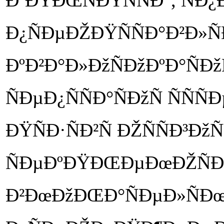
ÐºÐŸÐŒÑÐŸÑÑÐ°, ÑÐ¿Ð
Ð¿ÑÐµÐŽÐŸÑÑÐ°Ð²Ð»ÑÐ
ÐºÐ²Ð°Ð»ÐžÑÐžÐºÐ°ÑÐž
ÑÐµÐ¿ÑÑÐ°ÑÐžÑ ÑÑ
ÐŸÑÐ·ÑÐ²Ñ ÐŽÑÑÐ³ÐžÑ
ÑÐµÐºÐŸÐŒÐµÐœÐŽÑ
Ð²ÐœÐžÐŒÐ°ÑÐµÐ»ÑÐœÐŸ