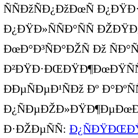
ÑÑÐžÑÐ¿ÐžÐœÑ Ð¿ÐŸÐ·
Ð¿ÐŸÐ»ÑÑÐ°ÑÑ ÐŽÐŸ
ÐœÐ°Ð³ÑÐ°ÐŽÑ Ðž ÑÐ°Ñ
Ð²ÐŸÐ·ÐŒÐŸÐ¶ÐœÐŸÑÑ
ÐÐµÑÐµÐ¹ÑÐž Ðº Ð°ÐºÑ
Ð¿ÑÐµÐŽÐ»ÐŸÐ¶ÐµÐœ
Ð·ÐŽÐµÑÑ:
Ð¿ÑÐŸÐŒÐŸ