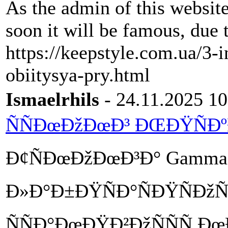
As the admin of this website
soon it will be famous, due t
https://keepstyle.com.ua/3-
obiitysya-pry.html
Ismaelrhils
- 24.11.2025 10
ÑÑÐœÐžÐœÐ³ ÐŒÐŸÑÐº
Ð¢ÑÐœÐžÐœÐ³Ð° GammaLa
Ð»Ð°Ð±ÐŸÑÐ°ÑÐŸÑÐžÑ
ÑÑÐ°ÐœÐŸÐ²ÐžÑÑÑ Ðœ