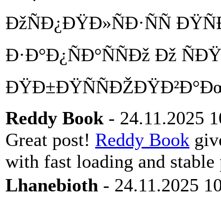
ÐžÑÐ¿ÐŸÐ»ÑÐ·ÑÑ ÐŸÑ
Ð·Ð°Ð¿ÑÐ°ÑÑÐž Ðž Ñ
ÐŸÐ±ÐŸÑÑÐŽÐŸÐ²Ð°Ð
Reddy Book
- 24.11.2025 1
Great post!
Reddy Book
giv
with fast loading and stable
Lhanebioth
- 24.11.2025 1