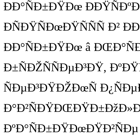
ÐÐ°ÑÐ±ÐŸÐœ ÐÐŸÑÐºÐ²
ÐÑÐŸÑÐœÐŸÑÑÑ Ð² Ð
ÐÐ°ÑÐ±ÐŸÐœ â ÐŒÐ°Ñ
Ð±ÑÐŽÑÑÐµÐ³ÐŸ, ÐºÐŸÑ
ÑÐµÐ³ÐŸÐŽÐœÑ Ð¿ÑÐµ
Ð°Ð²ÑÐŸÐŒÐŸÐ±ÐžÐ»Ðž.
ÐºÐ°ÑÐ±ÐŸÐœÐŸÐ²ÑÐµ