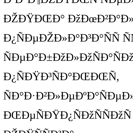
ÐŽÐŸÐŒÐ° ÐžÐœÐ²Ð°Ð»
Ð¿ÑÐµÐŽÐ»Ð°Ð³Ð°ÑÑ Ñ
ÑÐµÐ°Ð±ÐžÐ»ÐžÑÐ°Ñ
Ð¿ÑÐŸÐ³ÑÐ°ÐŒÐŒÑ,
ÑÐ°Ð·Ð²Ð»ÐµÐºÐ°ÑÐµÐ
ÐŒÐµÑÐŸÐ¿ÑÐžÑÑÐžÑ