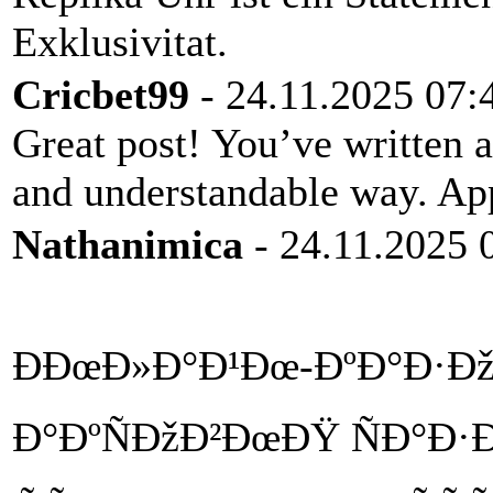
Exklusivitat.
Cricbet99
- 24.11.2025 07:
Great post! You’ve written 
and understandable way. App
Nathanimica
- 24.11.2025 
ÐÐœÐ»Ð°Ð¹Ðœ-ÐºÐ°Ð·Ð
Ð°ÐºÑÐžÐ²ÐœÐŸ ÑÐ°Ð·Ð