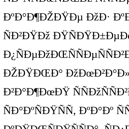
ÐºÐ°Ð¶ÐŽÐŸÐµ ÐžÐ· ÐºÐ
ÑÐ²ÐŸÐž ÐŸÑÐŸÐ±ÐµÐ
Ð¿ÑÐµÐžÐŒÑÑÐµÑÑÐ²Ð
ÐŽÐŸÐŒÐ° ÐžÐœÐ²Ð°Ð»Ð
Ð²Ð°Ð¶ÐœÐŸ ÑÑÐžÑÑÐ²
ÑÐ°ÐºÑÐŸÑÑ, ÐºÐ°Ðº Ñ