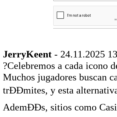
JerryKeent
- 24.11.2025 1
?Celebremos a cada icono de
Muchos jugadores buscan cas
trÐÐmites, y esta alternat
AdemÐÐs, sitios como Cas