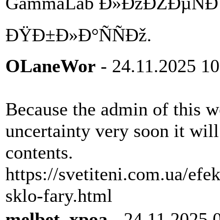
GammaLab Ð»ÐžÐŽÐµÑÐ
ÐŸÐ±Ð»Ð°ÑÑÐž.
OLaneWor
- 24.11.2025 10
Because the admin of this w
uncertainty very soon it wil
contents.
https://svetiteni.com.ua/ef
sklo-fary.html
melbet_xpoa
- 24.11.2025 