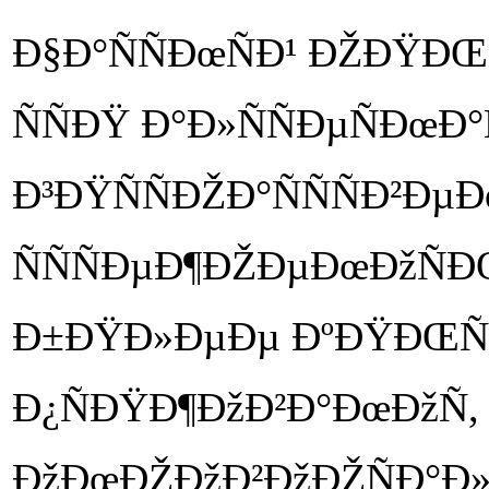
Ð§Ð°ÑÑÐœÑÐ¹ ÐŽÐŸÐŒ
ÑÑÐŸ Ð°Ð»ÑÑÐµÑÐœÐ°
Ð³ÐŸÑÑÐŽÐ°ÑÑÑÐ²Ð
ÑÑÑÐµÐ¶ÐŽÐµÐœÐžÑÐŒ
Ð±ÐŸÐ»ÐµÐµ ÐºÐŸÐŒÑÐŸ
Ð¿ÑÐŸÐ¶ÐžÐ²Ð°ÐœÐžÑ,
ÐžÐœÐŽÐžÐ²ÐžÐŽÑÐ°Ð»