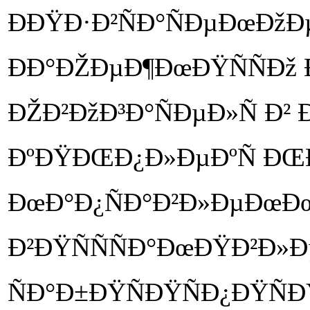
ÐÐŸÐ·Ð²ÑÐ°ÑÐµÐœÐžÐµ
ÐÐ°ÐŽÐµÐ¶ÐœÐŸÑÑÐž
ÐŽÐ²ÐžÐ³Ð°ÑÐµÐ»Ñ Ð² Ð
ÐºÐŸÐŒÐ¿Ð»ÐµÐºÑ ÐŒÐ
ÐœÐ°Ð¿ÑÐ°Ð²Ð»ÐµÐœÐœ
Ð²ÐŸÑÑÑÐ°ÐœÐŸÐ²Ð»
ÑÐ°Ð±ÐŸÑÐŸÑÐ¿ÐŸÑÐ