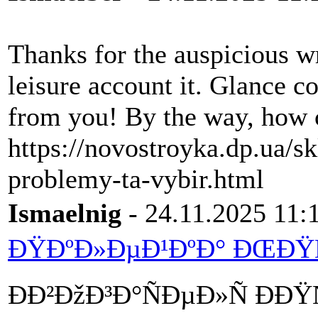
Thanks for the auspicious wri
leisure account it. Glance c
from you! By the way, how 
https://novostroyka.dp.ua/s
problemy-ta-vybir.html
Ismaelnig
- 24.11.2025 11:
ÐŸÐºÐ»ÐµÐ¹ÐºÐ° ÐŒÐŸÑ
ÐÐ²ÐžÐ³Ð°ÑÐµÐ»Ñ ÐÐŸ