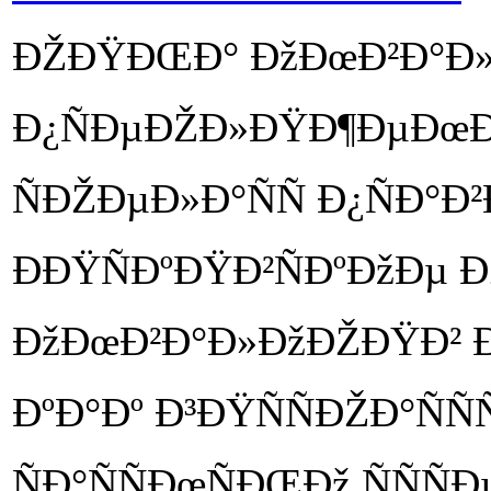
ÐŽÐŸÐŒÐ° ÐžÐœÐ²Ð°Ð»Ð
Ð¿ÑÐµÐŽÐ»ÐŸÐ¶ÐµÐœÐž
ÑÐŽÐµÐ»Ð°ÑÑ Ð¿ÑÐ°Ð²
ÐÐŸÑÐºÐŸÐ²ÑÐºÐžÐµ
ÐžÐœÐ²Ð°Ð»ÐžÐŽÐŸÐ² Ð
ÐºÐ°Ðº Ð³ÐŸÑÑÐŽÐ°ÑÑ
ÑÐ°ÑÑÐœÑÐŒÐž ÑÑÑ