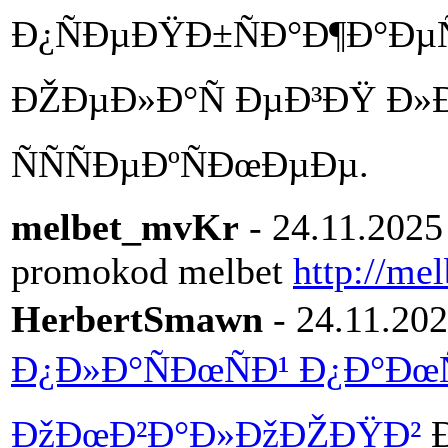
Ð¿ÑÐµÐŸÐ±ÑÐ°Ð¶Ð°ÐµÑ
ÐŽÐµÐ»Ð°Ñ ÐµÐ³ÐŸ Ð»Ðµ
ÑÑÑÐµÐºÑÐœÐµÐµ.
melbet_mvKr
- 24.11.2025
promokod melbet
http://me
HerbertSmawn
- 24.11.202
Ð¿Ð»Ð°ÑÐœÑÐ¹ Ð¿Ð°Ðœ
ÐžÐœÐ²Ð°Ð»ÐžÐŽÐŸÐ²
Ð