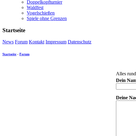
Doppelkopfturnier
Waldfest
Vogelschießen
Spiele ohne Grenzen
Startseite
News
Forum
Kontakt
Impressum
Datenschutz
Startseite
-
Forum
Alles rund
Dein Nam
Deine Nac