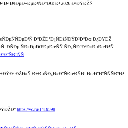
ŸÐ² Ð² Ð¢ÐµÐ»ÐµÐ³ÑÐ°ÐŒ Ð² 2026 Ð³ÐŸÐŽÑ
œÑÐµÑÑÐµÐ¹Ñ Ð°ÐŽÐ°Ð¿ÑÐžÑÐŸÐ²Ð°Ðœ Ð¿ÐŸÐŽ
. ÐÑÐµ ÑÐ»ÐµÐŒÐµÐœÑÑ ÑÐ¿ÑÐ°Ð²Ð»ÐµÐœÐžÑ
ÐºÐ°ÑÐ°ÑÑ
ÐŸÐ±ÐŸÐ² ÐŽÐ»Ñ Ð±ÐµÑÐ¿Ð»Ð°ÑÐœÐŸÐ¹ ÐœÐ°ÐºÑÑÑÐºÐž
³ÐŸÐŽÐ°
https://vc.ru/1419598