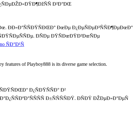
 Ð¿ÑÐµÐŽÐ»ÐŸÐ¶ÐžÑÑ Ð²Ð°ÐŒ
Ðœ. ÐÐ»Ð°ÑÑÐŸÑÐŒÐ° ÐœÐµ Ð¿ÐµÑÐµÐ³ÑÑÐ¶ÐµÐœÐ°
ÐŸÑÐµÑÑÐµ. ÐÑÐµ ÐŸÑÐœÐŸÐ²ÐœÑÐµ
ino ÑÐ°Ð¹Ñ
features of Playboy888 is its diverse game selection.
ÑÐŸÑÐŒÐ° Ð¿ÑÐŸÑÑÐ° Ð²
ÑÑÐºÐ°ÑÑÑÑ Ð±ÑÑÑÑÐŸ. Ð­ÑÐŸ ÐŽÐµÐ»Ð°ÐµÑ