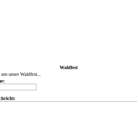
Waldfest
 um unser Waldfest...
e:
hricht: